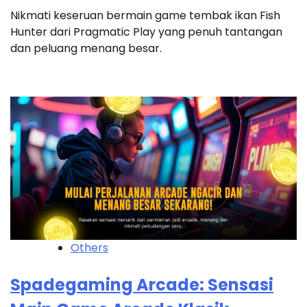
Nikmati keseruan bermain game tembak ikan Fish
Hunter dari Pragmatic Play yang penuh tantangan
dan peluang menang besar.
Others
Spadegaming Arcade: Sensasi