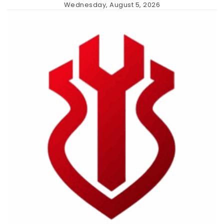
Skip
Wednesday, August 5, 2026
to
content