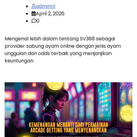
adminn1
April 2, 2026
0
Mengenal lebih dalam tentang SV388 sebagai
provider sabung ayam online dengan jenis ayam
unggulan dan odds terbaik yang menjanjikan
keuntungan.