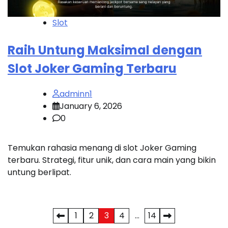
Slot
Raih Untung Maksimal dengan
Slot Joker Gaming Terbaru
adminn1
January 6, 2026
0
Temukan rahasia menang di slot Joker Gaming
terbaru. Strategi, fitur unik, dan cara main yang bikin
untung berlipat.
Posts
1
2
3
4
…
14