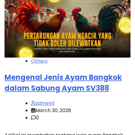
Others
Mengenal Jenis Ayam Bangkok
dalam Sabung Ayam SV388
adminn1
March 30, 2026
0