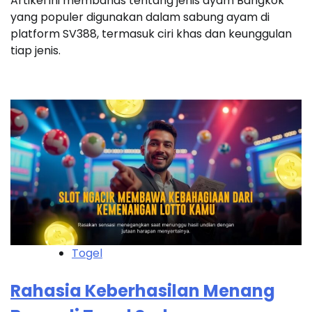
Artikel ini membahas tentang jenis ayam Bangkok
yang populer digunakan dalam sabung ayam di
platform SV388, termasuk ciri khas dan keunggulan
tiap jenis.
Togel
Rahasia Keberhasilan Menang