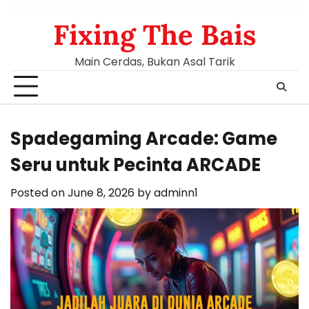
Fixing The Bais
Main Cerdas, Bukan Asal Tarik
Spadegaming Arcade: Game
Seru untuk Pecinta ARCADE
Posted on
June 8, 2026
by
adminn1