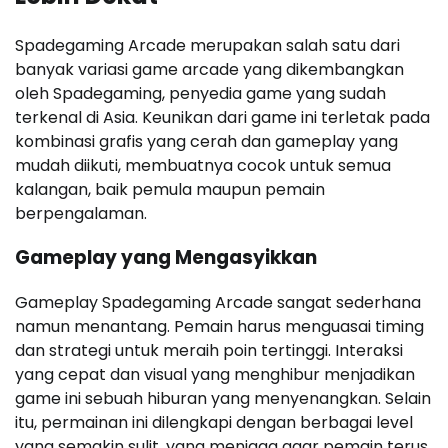
Spadegaming Arcade merupakan salah satu dari
banyak variasi game arcade yang dikembangkan
oleh Spadegaming, penyedia game yang sudah
terkenal di Asia. Keunikan dari game ini terletak pada
kombinasi grafis yang cerah dan gameplay yang
mudah diikuti, membuatnya cocok untuk semua
kalangan, baik pemula maupun pemain
berpengalaman.
Gameplay yang Mengasyikkan
Gameplay Spadegaming Arcade sangat sederhana
namun menantang. Pemain harus menguasai timing
dan strategi untuk meraih poin tertinggi. Interaksi
yang cepat dan visual yang menghibur menjadikan
game ini sebuah hiburan yang menyenangkan. Selain
itu, permainan ini dilengkapi dengan berbagai level
yang semakin sulit, yang menjaga agar pemain terus