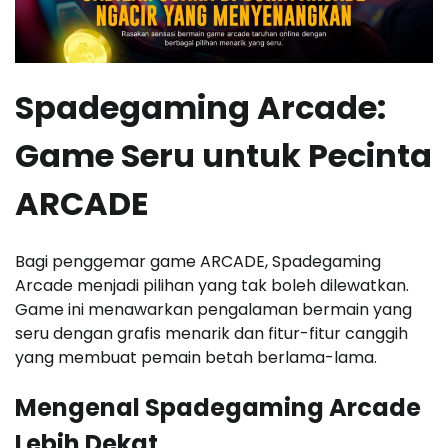
Spadegaming Arcade:
Game Seru untuk Pecinta
ARCADE
Bagi penggemar game ARCADE, Spadegaming
Arcade menjadi pilihan yang tak boleh dilewatkan.
Game ini menawarkan pengalaman bermain yang
seru dengan grafis menarik dan fitur-fitur canggih
yang membuat pemain betah berlama-lama.
Mengenal Spadegaming Arcade
Lebih Dekat