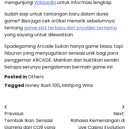
mengunjungi
Wikipedia
untuk informasi lengkap.
Sudah siap untuk tantangan baru dalam dunia
game? Bisa juga cek artikel menarik sebelumnya
tentang
game slot terbaru dari provider ternama
yang sayang untuk dilewatkan.
Spadegaming Arcade bukan hanya game biasa, tapi
hiburan yang menyuguhkan sensasi unik bagi para
penggemar ARCADE. Mainkan dan buktikan sendiri
betapa serunya pengalaman bermain game ini!
Posted in
Others
Tagged
Honey Rush 100
,
Mahjong Wins
Post
Previous:
Next:
navigation
Tembak Ikan: Sensasi
Rahasia Kemenangan di
Gaming dari CQ9 yang
Live Casino Evolution