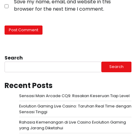
Save my name, email, and website in this
browser for the next time I comment.
Search
Search
Recent Posts
Sensasi Main Arcade CQ9: Rasakan Keseruan Tiap Level
Evolution Gaming Live Casino: Taruhan Real Time dengan
Sensasi Tinggi
Rahasia Kemenangan di Live Casino Evolution Gaming
yang Jarang Diketahui