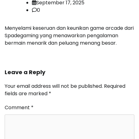
September 17, 2025
0
Menyelami keseruan dan keunikan game arcade dari
Spadegaming yang menawarkan pengalaman
bermain menarik dan peluang menang besar.
Leave a Reply
Your email address will not be published.
Required
fields are marked
*
Comment
*