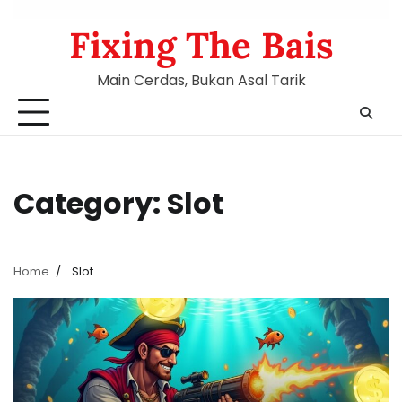
Fixing The Bais
Main Cerdas, Bukan Asal Tarik
Category:
Slot
Home
Slot