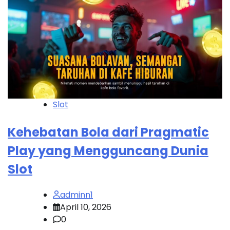
Slot
Kehebatan Bola dari Pragmatic
Play yang Mengguncang Dunia
Slot
adminn1
April 10, 2026
0