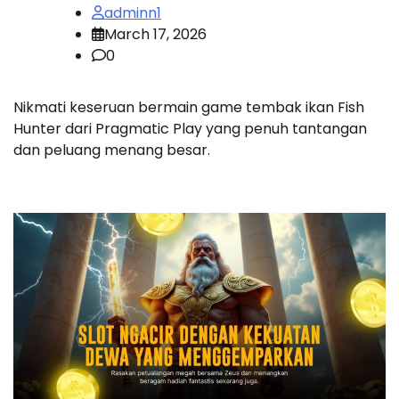
adminn1
March 17, 2026
0
Nikmati keseruan bermain game tembak ikan Fish
Hunter dari Pragmatic Play yang penuh tantangan
dan peluang menang besar.