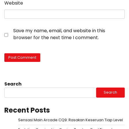
Website
Save my name, email, and website in this
browser for the next time I comment.
Search
Search
Recent Posts
Sensasi Main Arcade CQ9: Rasakan Keseruan Tiap Level