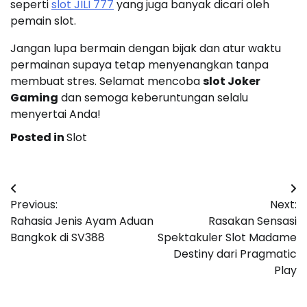
seperti
slot JILI 777
yang juga banyak dicari oleh
pemain slot.
Jangan lupa bermain dengan bijak dan atur waktu
permainan supaya tetap menyenangkan tanpa
membuat stres. Selamat mencoba
slot Joker
Gaming
dan semoga keberuntungan selalu
menyertai Anda!
Posted in
Slot
Post
Previous:
Next:
navigation
Rahasia Jenis Ayam Aduan
Rasakan Sensasi
Bangkok di SV388
Spektakuler Slot Madame
Destiny dari Pragmatic
Play