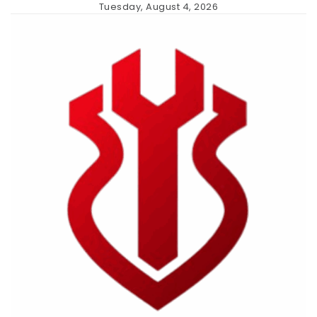
Skip
Tuesday, August 4, 2026
to
content