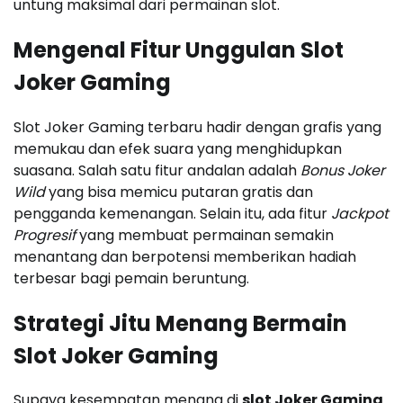
untung maksimal dari permainan slot.
Mengenal Fitur Unggulan Slot
Joker Gaming
Slot Joker Gaming terbaru hadir dengan grafis yang
memukau dan efek suara yang menghidupkan
suasana. Salah satu fitur andalan adalah
Bonus Joker
Wild
yang bisa memicu putaran gratis dan
pengganda kemenangan. Selain itu, ada fitur
Jackpot
Progresif
yang membuat permainan semakin
menantang dan berpotensi memberikan hadiah
terbesar bagi pemain beruntung.
Strategi Jitu Menang Bermain
Slot Joker Gaming
Supaya kesempatan menang di
slot Joker Gaming