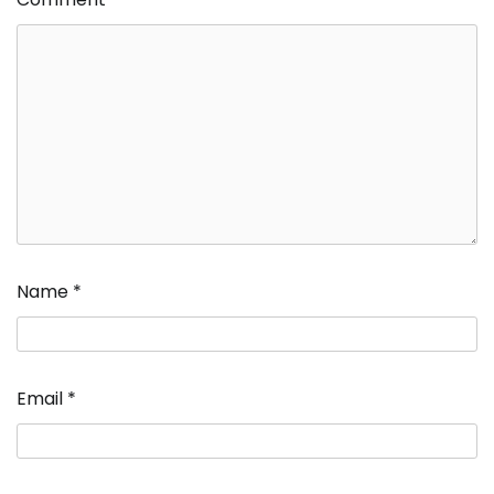
Name
*
Email
*