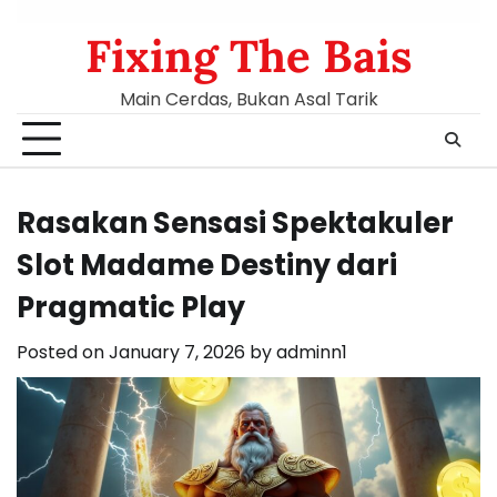
Fixing The Bais
Main Cerdas, Bukan Asal Tarik
Rasakan Sensasi Spektakuler
Slot Madame Destiny dari
Pragmatic Play
Posted on
January 7, 2026
by
adminn1