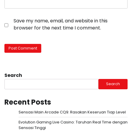
Save my name, email, and website in this
browser for the next time I comment.
Search
Search
Recent Posts
Sensasi Main Arcade CQ9: Rasakan Keseruan Tiap Level
Evolution Gaming Live Casino: Taruhan Real Time dengan
Sensasi Tinggi