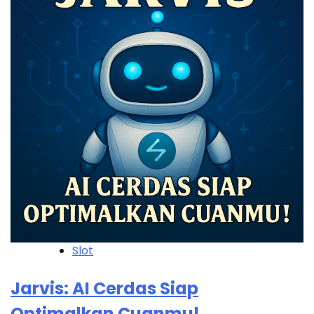
Slot
Jarvis: AI Cerdas Siap
Optimalkan Cuanmu!