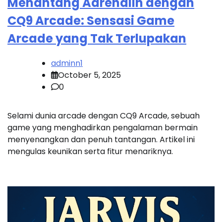
Menantang Adrenalin dengan
CQ9 Arcade: Sensasi Game
Arcade yang Tak Terlupakan
adminn1
October 5, 2025
0
Selami dunia arcade dengan CQ9 Arcade, sebuah
game yang menghadirkan pengalaman bermain
menyenangkan dan penuh tantangan. Artikel ini
mengulas keunikan serta fitur menariknya.