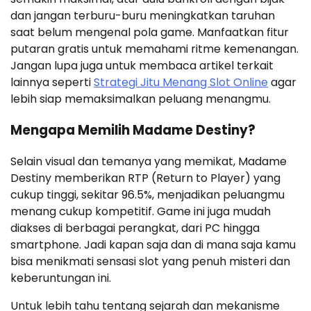
dan jangan terburu-buru meningkatkan taruhan
saat belum mengenal pola game. Manfaatkan fitur
putaran gratis untuk memahami ritme kemenangan.
Jangan lupa juga untuk membaca artikel terkait
lainnya seperti
Strategi Jitu Menang Slot Online
agar
lebih siap memaksimalkan peluang menangmu.
Mengapa Memilih Madame Destiny?
Selain visual dan temanya yang memikat, Madame
Destiny memberikan RTP (Return to Player) yang
cukup tinggi, sekitar 96.5%, menjadikan peluangmu
menang cukup kompetitif. Game ini juga mudah
diakses di berbagai perangkat, dari PC hingga
smartphone. Jadi kapan saja dan di mana saja kamu
bisa menikmati sensasi slot yang penuh misteri dan
keberuntungan ini.
Untuk lebih tahu tentang sejarah dan mekanisme