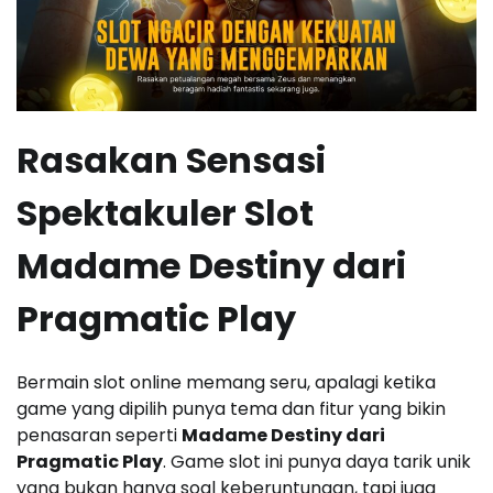
Rasakan Sensasi
Spektakuler Slot
Madame Destiny dari
Pragmatic Play
Bermain slot online memang seru, apalagi ketika
game yang dipilih punya tema dan fitur yang bikin
penasaran seperti
Madame Destiny dari
Pragmatic Play
. Game slot ini punya daya tarik unik
yang bukan hanya soal keberuntungan, tapi juga