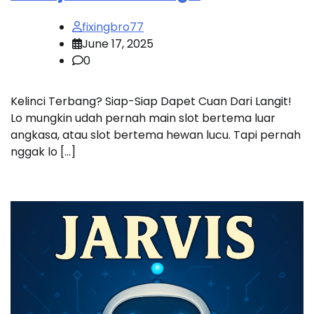
fixingbro77
June 17, 2025
0
Kelinci Terbang? Siap-Siap Dapet Cuan Dari Langit!
Lo mungkin udah pernah main slot bertema luar
angkasa, atau slot bertema hewan lucu. Tapi pernah
nggak lo […]