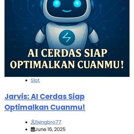
Slot
Jarvis: AI Cerdas Siap
Optimalkan Cuanmu!
fixingbro77
June 16, 2025