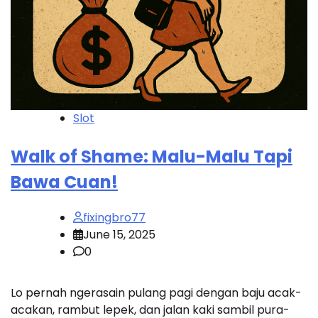
Slot
Walk of Shame: Malu-Malu Tapi
Bawa Cuan!
fixingbro77
June 15, 2025
0
Lo pernah ngerasain pulang pagi dengan baju acak-
acakan, rambut lepek, dan jalan kaki sambil pura-