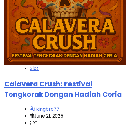
Slot
Calavera Crush: Festival
Tengkorak Dengan Hadiah Ceria
fixingbro77
June 21, 2025
0