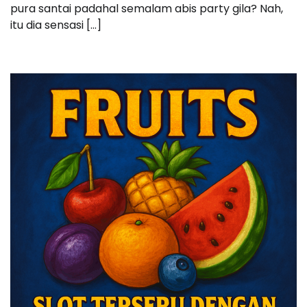
pura santai padahal semalam abis party gila? Nah,
itu dia sensasi […]