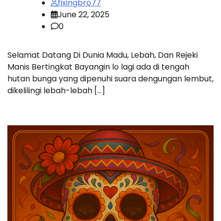
fixingbro77
June 22, 2025
0
Selamat Datang Di Dunia Madu, Lebah, Dan Rejeki
Manis Bertingkat Bayangin lo lagi ada di tengah
hutan bunga yang dipenuhi suara dengungan lembut,
dikelilingi lebah-lebah […]