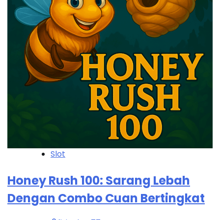
Slot
Honey Rush 100: Sarang Lebah
Dengan Combo Cuan Bertingkat