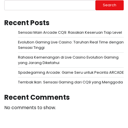
Search
Recent Posts
Sensasi Main Arcade CQ9: Rasakan Keseruan Tiap Level
Evolution Gaming Live Casino: Taruhan Real Time dengan
Sensasi Tinggi
Rahasia Kemenangan di Live Casino Evolution Gaming
yang Jarang Diketahui
Spadegaming Arcade: Game Seru untuk Pecinta ARCADE
Tembak Ikan: Sensasi Gaming dari CQ9 yang Menggoda
Recent Comments
No comments to show.