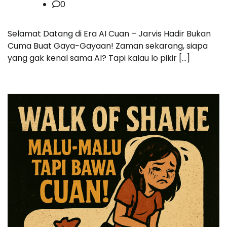
0
Selamat Datang di Era AI Cuan – Jarvis Hadir Bukan
Cuma Buat Gaya-Gayaan! Zaman sekarang, siapa
yang gak kenal sama AI? Tapi kalau lo pikir […]