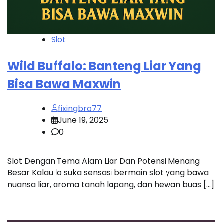
Slot
Wild Buffalo: Banteng Liar Yang
Bisa Bawa Maxwin
fixingbro77
June 19, 2025
0
Slot Dengan Tema Alam Liar Dan Potensi Menang
Besar Kalau lo suka sensasi bermain slot yang bawa
nuansa liar, aroma tanah lapang, dan hewan buas […]