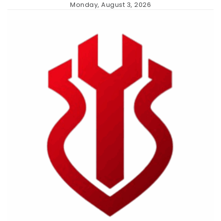
Skip
Monday, August 3, 2026
to
content