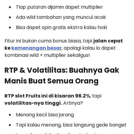
Tiap putaran dijamin dapet multiplier
Ada wild tambahan yang muncul acak
Bisa dapet spin gratis ekstra kalau hoki
Fitur ini bukan cuma bonus biasa, tapi
jalan cepat
ke
kemenangan besar
, apalagi kalau lo dapet
kombinasi wild + multiplier sekaligus!
RTP & Volatilitas: Buahnya Gak
Manis Buat Semua Orang
RTP slot Fruits ini di kisaran 96.2%
, tapi
volatilitas-nya tinggi.
Artinya?
Menang kecil bisa jarang
Tapi kalau menang, bisa langsung gede banget