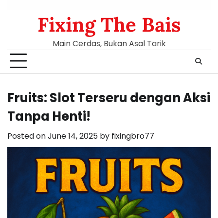
Fixing The Bais
Main Cerdas, Bukan Asal Tarik
Fruits: Slot Terseru dengan Aksi
Tanpa Henti!
Posted on
June 14, 2025
by
fixingbro77