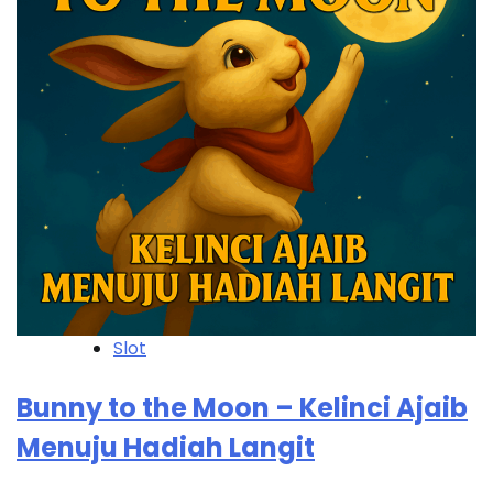
Slot
Bunny to the Moon – Kelinci Ajaib
Menuju Hadiah Langit