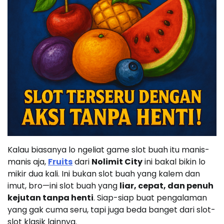
Kalau biasanya lo ngeliat game slot buah itu manis-
manis aja,
Fruits
dari
Nolimit City
ini bakal bikin lo
mikir dua kali. Ini bukan slot buah yang kalem dan
imut, bro—ini slot buah yang
liar, cepat, dan penuh
kejutan tanpa henti
. Siap-siap buat pengalaman
yang gak cuma seru, tapi juga beda banget dari slot-
slot klasik lainnya.