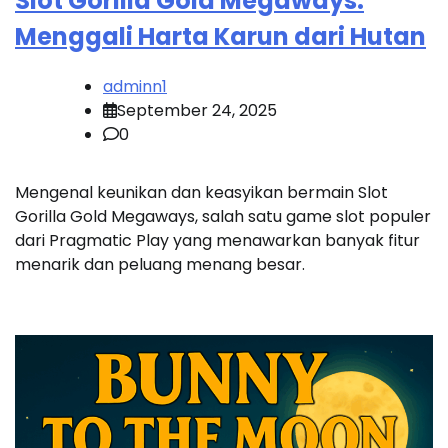
Slot Gorilla Gold Megaways:
Menggali Harta Karun dari Hutan
adminn1
September 24, 2025
0
Mengenal keunikan dan keasyikan bermain Slot
Gorilla Gold Megaways, salah satu game slot populer
dari Pragmatic Play yang menawarkan banyak fitur
menarik dan peluang menang besar.