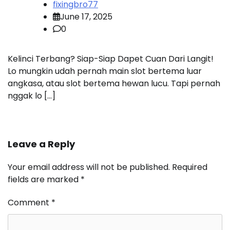
fixingbro77
June 17, 2025
0
Kelinci Terbang? Siap-Siap Dapet Cuan Dari Langit!
Lo mungkin udah pernah main slot bertema luar
angkasa, atau slot bertema hewan lucu. Tapi pernah
nggak lo […]
Leave a Reply
Your email address will not be published.
Required
fields are marked
*
Comment
*