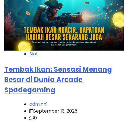
Slot
Tembak Ikan: Sensasi Menang
Besar di Dunia Arcade
Spadegaming
adminn1
September 13, 2025
0