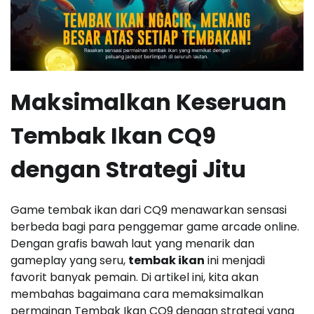
Maksimalkan Keseruan
Tembak Ikan CQ9
dengan Strategi Jitu
Game tembak ikan dari CQ9 menawarkan sensasi
berbeda bagi para penggemar game arcade online.
Dengan grafis bawah laut yang menarik dan
gameplay yang seru,
tembak ikan
ini menjadi
favorit banyak pemain. Di artikel ini, kita akan
membahas bagaimana cara memaksimalkan
permainan Tembak Ikan CQ9 dengan strategi yang