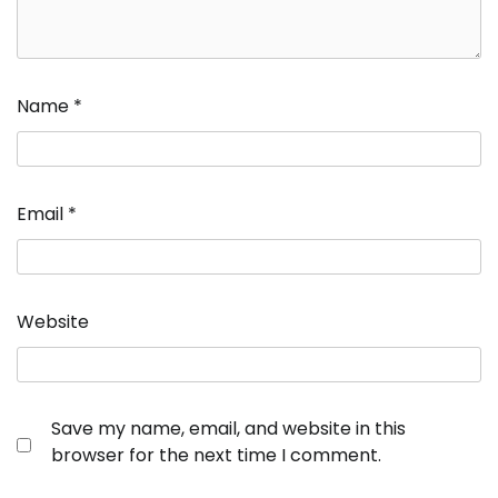
Name
*
Email
*
Website
Save my name, email, and website in this
browser for the next time I comment.