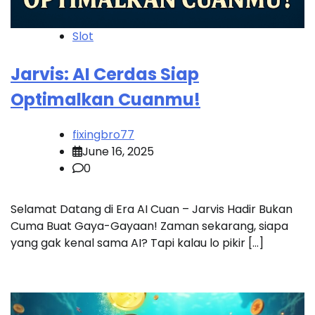
Slot
Jarvis: AI Cerdas Siap
Optimalkan Cuanmu!
fixingbro77
June 16, 2025
0
Selamat Datang di Era AI Cuan – Jarvis Hadir Bukan
Cuma Buat Gaya-Gayaan! Zaman sekarang, siapa
yang gak kenal sama AI? Tapi kalau lo pikir […]