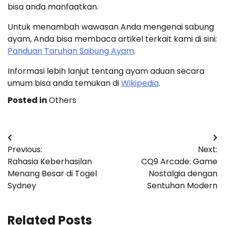
bisa anda manfaatkan.
Untuk menambah wawasan Anda mengenai sabung
ayam, Anda bisa membaca artikel terkait kami di sini:
Panduan Taruhan Sabung Ayam
.
Informasi lebih lanjut tentang ayam aduan secara
umum bisa anda temukan di
Wikipedia
.
Posted in
Others
Post
Previous:
Next:
navigation
Rahasia Keberhasilan
CQ9 Arcade: Game
Menang Besar di Togel
Nostalgia dengan
Sydney
Sentuhan Modern
Related Posts