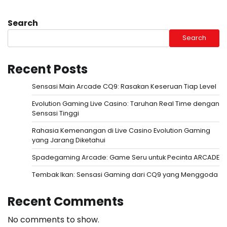
Search
Search
Recent Posts
Sensasi Main Arcade CQ9: Rasakan Keseruan Tiap Level
Evolution Gaming Live Casino: Taruhan Real Time dengan
Sensasi Tinggi
Rahasia Kemenangan di Live Casino Evolution Gaming
yang Jarang Diketahui
Spadegaming Arcade: Game Seru untuk Pecinta ARCADE
Tembak Ikan: Sensasi Gaming dari CQ9 yang Menggoda
Recent Comments
No comments to show.