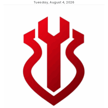
Skip
Tuesday, August 4, 2026
to
content