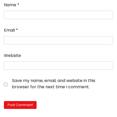
Name
*
Email
*
Website
Save my name, email, and website in this
browser for the next time I comment.