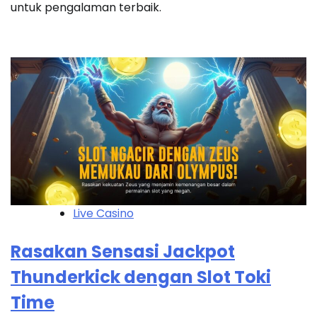
untuk pengalaman terbaik.
Live Casino
Rasakan Sensasi Jackpot
Thunderkick dengan Slot Toki
Time