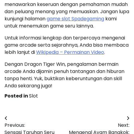
menawarkan keseruan dengan pemahaman mudah
dan peluang menang yang memuaskan. Jangan lupa
kunjungi halaman
game slot Spadegaming
kami
untuk menemukan game seru lainnya.
Untuk informasi lengkap dan terpercaya mengenai
game arcade serta sejarahnya, Anda bisa membaca
lebih lanjut di
Wikipedia – Permainan Video
.
Dengan Dragon Tiger Win, pengalaman bermain
arcade Anda dijamin penuh tantangan dan hiburan
tanpa henti. Yuk, buktikan keberuntungan dan skill
Anda sekarang juga!
Posted in
Slot
Post
Previous:
Next:
navigation
Sensasi Taruhan Seru
Mengenal Ayam Bangkok: