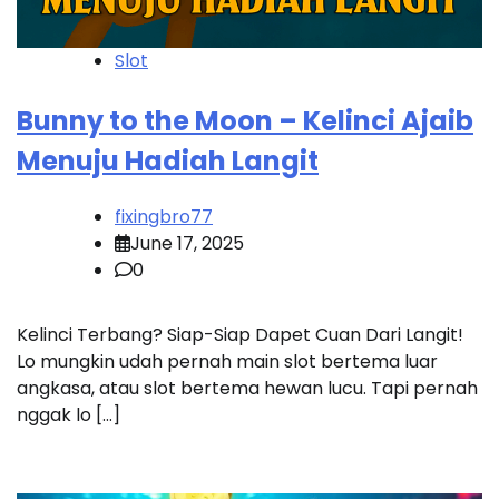
Slot
Bunny to the Moon – Kelinci Ajaib
Menuju Hadiah Langit
fixingbro77
June 17, 2025
0
Kelinci Terbang? Siap-Siap Dapet Cuan Dari Langit!
Lo mungkin udah pernah main slot bertema luar
angkasa, atau slot bertema hewan lucu. Tapi pernah
nggak lo […]