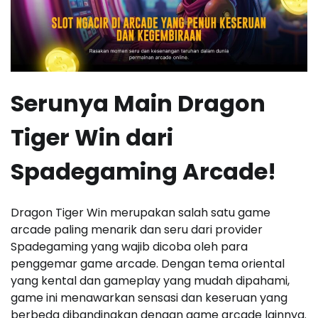
Serunya Main Dragon
Tiger Win dari
Spadegaming Arcade!
Dragon Tiger Win merupakan salah satu game
arcade paling menarik dan seru dari provider
Spadegaming yang wajib dicoba oleh para
penggemar game arcade. Dengan tema oriental
yang kental dan gameplay yang mudah dipahami,
game ini menawarkan sensasi dan keseruan yang
berbeda dibandingkan dengan game arcade lainnya.