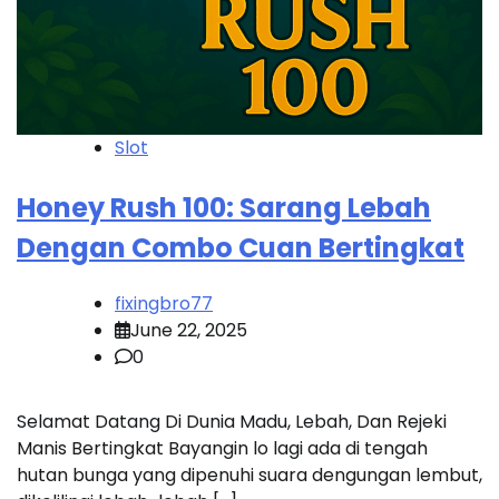
Slot
Honey Rush 100: Sarang Lebah
Dengan Combo Cuan Bertingkat
fixingbro77
June 22, 2025
0
Selamat Datang Di Dunia Madu, Lebah, Dan Rejeki
Manis Bertingkat Bayangin lo lagi ada di tengah
hutan bunga yang dipenuhi suara dengungan lembut,