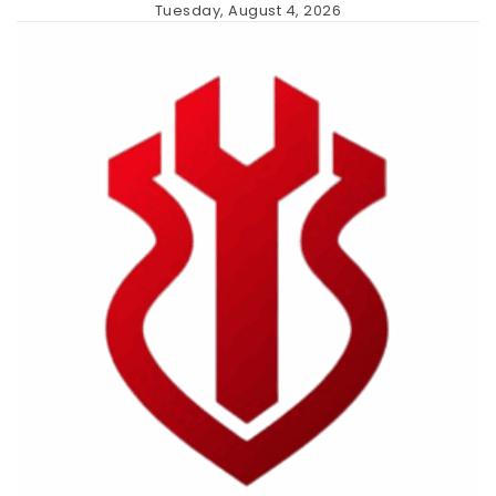
Skip
Tuesday, August 4, 2026
to
content