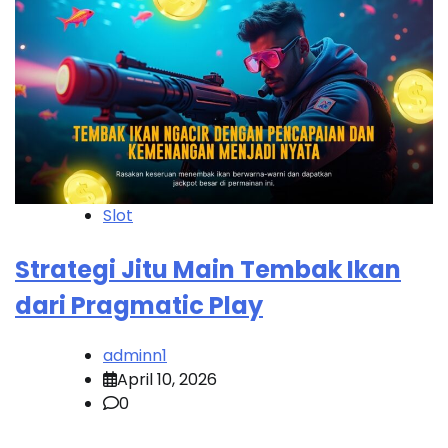
Slot
Strategi Jitu Main Tembak Ikan
dari Pragmatic Play
adminn1
April 10, 2026
0