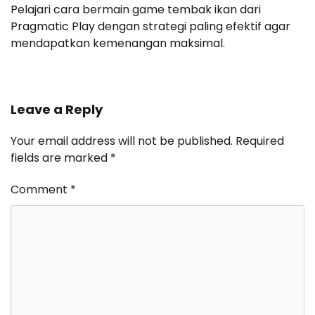
Pelajari cara bermain game tembak ikan dari
Pragmatic Play dengan strategi paling efektif agar
mendapatkan kemenangan maksimal.
Leave a Reply
Your email address will not be published.
Required
fields are marked
*
Comment
*