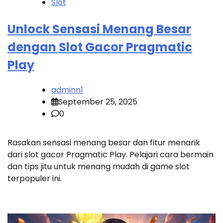
Slot
Unlock Sensasi Menang Besar
dengan Slot Gacor Pragmatic
Play
adminn1
September 25, 2025
0
Rasakan sensasi menang besar dan fitur menarik
dari slot gacor Pragmatic Play. Pelajari cara bermain
dan tips jitu untuk menang mudah di game slot
terpopuler ini.