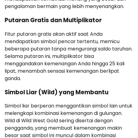
pengalaman bermain yang lebih menyenangkan.
Putaran Gratis dan Multiplikator
Fitur putaran gratis akan aktif saat Anda
mendapatkan simbol pencar tertentu, memicu
beberapa putaran tanpa mengurangi saldo taruhan.
Selama putaran ini, multiplikator bisa
menggandakan kemenangan Anda hingga 25 kali
lipat, menambah sensasi kemenangan berlipat
ganda.
Simbol Liar (Wild) yang Membantu
Simbol liar berperan menggantikan simbol lain untuk
melengkapi kombinasi kemenangan di gulungan.
Wild di Wild West Gold sering disertai dengan
pengganda, yang membuat kemenangan makin
besar saat simbol ini muncul dalam kombinasi