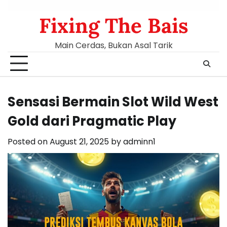
Fixing The Bais
Main Cerdas, Bukan Asal Tarik
Sensasi Bermain Slot Wild West
Gold dari Pragmatic Play
Posted on
August 21, 2025
by
adminn1