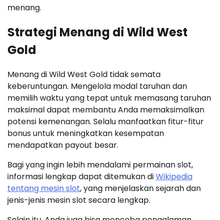
menang.
Strategi Menang di Wild West
Gold
Menang di Wild West Gold tidak semata
keberuntungan. Mengelola modal taruhan dan
memilih waktu yang tepat untuk memasang taruhan
maksimal dapat membantu Anda memaksimalkan
potensi kemenangan. Selalu manfaatkan fitur-fitur
bonus untuk meningkatkan kesempatan
mendapatkan payout besar.
Bagi yang ingin lebih mendalami permainan slot,
informasi lengkap dapat ditemukan di
Wikipedia
tentang mesin slot
, yang menjelaskan sejarah dan
jenis-jenis mesin slot secara lengkap.
Selain itu, Anda juga bisa mencoba pengalaman