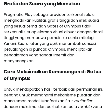
Grafis dan Suara yang Memukau
Pragmatic Play sebagai provider terkenal selalu
menghadirkan kualitas grafis tinggi dan efek suara
yang sesuai tema, dan Gates of Olympus tidak
terkecuali. Setiap elemen visual dibuat dengan detail
tinggi yang membawa pemain ke dunia mitologi
Yunani. Suara latar yang epik menambah sensasi
petualangan di puncak Olympus, menciptakan
pengalaman yang sangat imersif dan
menyenangkan.
Cara Maksimalkan Kemenangan di Gates
of Olympus
Untuk mendapatkan hasil terbaik dari permainan ini,
penting untuk memahami mekanisme putaran dan
manajemen modal. Manfaatkan fitur
multiplier
dengan maksimal dan perhatikan pola
tumble
yang