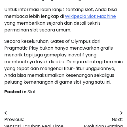
Untuk informasi lebih lanjut tentang slot, Anda bisa
membaca lebih lengkap di
Wikipedia Slot Machine
yang memberikan sejarah dan detail teknis
permainan slot secara umum.
Secara keseluruhan, Gates of Olympus dari
Pragmatic Play bukan hanya menawarkan grafis
menarik tapi juga gameplay inovatif yang
membuatnya layak dicoba. Dengan strategi bermain
yang tepat dan mengenal fitur-fitur unggulannya,
Anda bisa memaksimalkan kesenangan sekaligus
peluang kemenangan di game slot yang satu ini.
Posted in
Slot
Post
Previous:
Next:
navigation
Sensasi Taruhan Real Time
Evolution Gaming