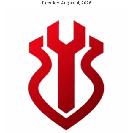
Skip
Tuesday, August 4, 2026
to
content