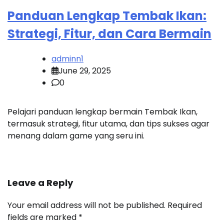
Panduan Lengkap Tembak Ikan:
Strategi, Fitur, dan Cara Bermain
adminn1
June 29, 2025
0
Pelajari panduan lengkap bermain Tembak Ikan,
termasuk strategi, fitur utama, dan tips sukses agar
menang dalam game yang seru ini.
Leave a Reply
Your email address will not be published.
Required
fields are marked
*