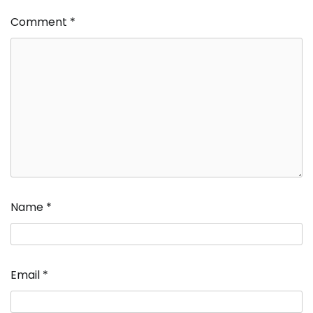
Comment
*
Name
*
Email
*