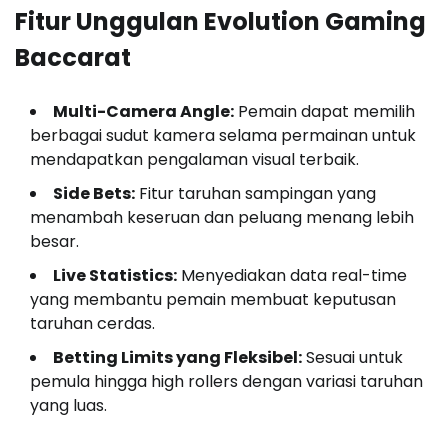
Fitur Unggulan Evolution Gaming
Baccarat
Multi-Camera Angle:
Pemain dapat memilih
berbagai sudut kamera selama permainan untuk
mendapatkan pengalaman visual terbaik.
Side Bets:
Fitur taruhan sampingan yang
menambah keseruan dan peluang menang lebih
besar.
Live Statistics:
Menyediakan data real-time
yang membantu pemain membuat keputusan
taruhan cerdas.
Betting Limits yang Fleksibel:
Sesuai untuk
pemula hingga high rollers dengan variasi taruhan
yang luas.