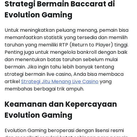
Strategi Bermain Baccarat di
Evolution Gaming
Untuk meningkatkan peluang menang, pemain bisa
memanfaatkan statistik yang tersedia dan memilih
taruhan yang memiliki RTP (Return to Player) tinggi.
Penting juga untuk mengelola bankroll dengan baik
dan menentukan batas taruhan sebelum mulai
bermain. Jika ingin tahu lebih banyak tentang
strategi bermain live casino, Anda bisa membaca
artikel
Strategi Jitu Menang Live Casino
yang
membahas berbagai trik ampuh.
Keamanan dan Kepercayaan
Evolution Gaming
Evolution Gaming beroperasi dengan lisensi resmi