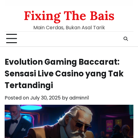
Fixing The Bais
Main Cerdas, Bukan Asal Tarik
Evolution Gaming Baccarat:
Sensasi Live Casino yang Tak
Tertandingi
Posted on
July 30, 2025
by
adminn1