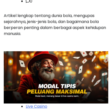
0
Artikel lengkap tentang dunia bola, mengupas
sejarahnya, jenis-jenis bola, dan bagaimana bola
berperan penting dalam berbagai aspek kehidupan
manusia.
Live Casino