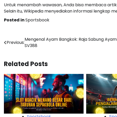
Untuk menambah wawasan, Anda bisa membaca artike
Selain itu, Wikipedia menyediakan informasi lengkap 
Posted in
Sportsbook
Post
Mengenal Ayam Bangkok: Raja Sabung Ayam 
Previous:
SV388
navigation
Related Posts
Sportsbook
Spo