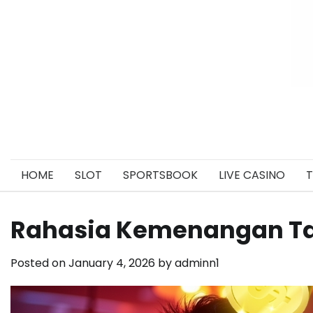
HOME
SLOT
SPORTSBOOK
LIVE CASINO
Rahasia Kemenangan Ta
Posted on
January 4, 2026
by
adminn1