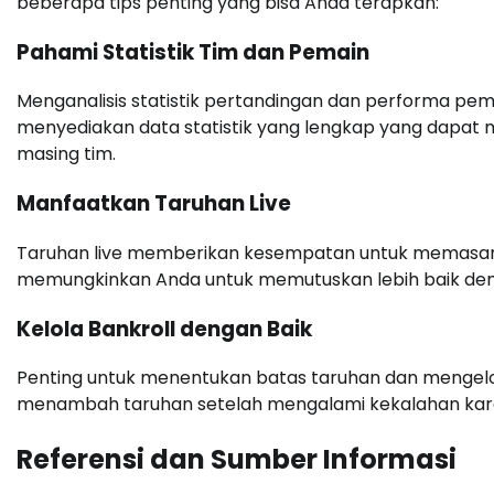
beberapa tips penting yang bisa Anda terapkan:
Pahami Statistik Tim dan Pemain
Menganalisis statistik pertandingan dan performa pe
menyediakan data statistik yang lengkap yang dap
masing tim.
Manfaatkan Taruhan Live
Taruhan live memberikan kesempatan untuk memasang t
memungkinkan Anda untuk memutuskan lebih baik deng
Kelola Bankroll dengan Baik
Penting untuk menentukan batas taruhan dan mengelol
menambah taruhan setelah mengalami kekalahan kare
Referensi dan Sumber Informasi