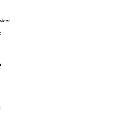
vider
a
a
t