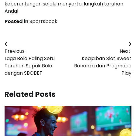
keberuntungan selalu menyertai langkah taruhan
Anda!
Posted in
Sportsbook
Post
Previous:
Next:
navigation
Laga Bola Paling Seru:
Keajaiban Slot Sweet
Taruhan Sepak Bola
Bonanza dari Pragmatic
dengan SBOBET
Play
Related Posts