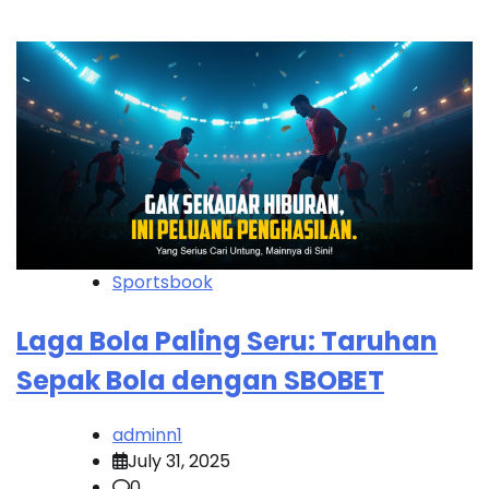
Sportsbook
Laga Bola Paling Seru: Taruhan
Sepak Bola dengan SBOBET
adminn1
July 31, 2025
0