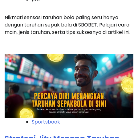
Nikmati sensasi taruhan bola paling seru hanya
dengan taruhan sepak bola di SBOBET. Pelajari cara
main, jenis taruhan, serta tips suksesnya di artikel ini.
Sportsbook