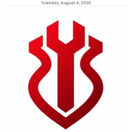
Skip
Tuesday, August 4, 2026
to
content