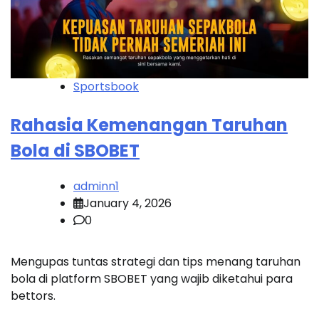
Sportsbook
Rahasia Kemenangan Taruhan
Bola di SBOBET
adminn1
January 4, 2026
0
Mengupas tuntas strategi dan tips menang taruhan
bola di platform SBOBET yang wajib diketahui para
bettors.