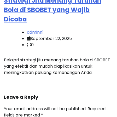
Strategi Jitu Menang Taruhan
Bola di SBOBET yang Wajib
Dicoba
adminn1
September 22, 2025
0
Pelajari strategi jitu menang taruhan bola di SBOBET
yang efektif dan mudah diaplikasikan untuk
meningkatkan peluang kemenangan Anda.
Leave a Reply
Your email address will not be published.
Required
fields are marked
*