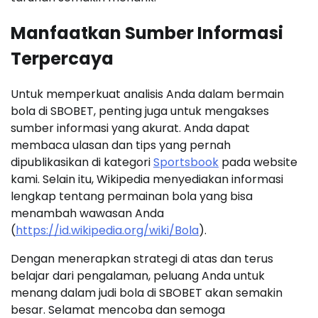
Manfaatkan Sumber Informasi
Terpercaya
Untuk memperkuat analisis Anda dalam bermain
bola di SBOBET, penting juga untuk mengakses
sumber informasi yang akurat. Anda dapat
membaca ulasan dan tips yang pernah
dipublikasikan di kategori
Sportsbook
pada website
kami. Selain itu, Wikipedia menyediakan informasi
lengkap tentang permainan bola yang bisa
menambah wawasan Anda
(
https://id.wikipedia.org/wiki/Bola
).
Dengan menerapkan strategi di atas dan terus
belajar dari pengalaman, peluang Anda untuk
menang dalam judi bola di SBOBET akan semakin
besar. Selamat mencoba dan semoga