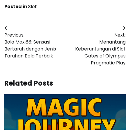
Posted in
Slot
Post
Previous:
Next:
navigation
Bola Maxi88: Sensasi
Menantang
Bertaruh dengan Jenis
Keberuntungan di Slot
Taruhan Bola Terbaik
Gates of Olympus
Pragmatic Play
Related Posts