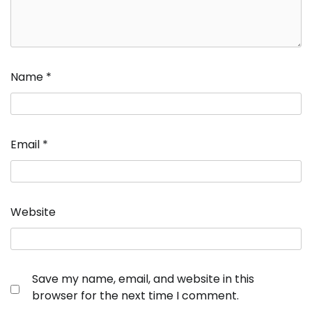
Name
*
Email
*
Website
Save my name, email, and website in this
browser for the next time I comment.