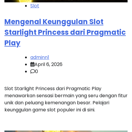
Slot
Mengenal Keunggulan Slot
Starlight Princess dari Pragmatic
Play
adminn1
April 6, 2026
0
Slot Starlight Princess dari Pragmatic Play
menawarkan sensasi bermain yang seru dengan fitur
unik dan peluang kemenangan besar. Pelajari
keunggulan game slot populer ini di sini.