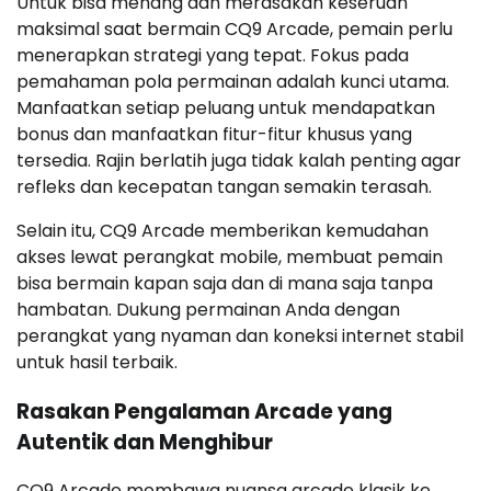
Untuk bisa menang dan merasakan keseruan
maksimal saat bermain CQ9 Arcade, pemain perlu
menerapkan strategi yang tepat. Fokus pada
pemahaman pola permainan adalah kunci utama.
Manfaatkan setiap peluang untuk mendapatkan
bonus dan manfaatkan fitur-fitur khusus yang
tersedia. Rajin berlatih juga tidak kalah penting agar
refleks dan kecepatan tangan semakin terasah.
Selain itu, CQ9 Arcade memberikan kemudahan
akses lewat perangkat mobile, membuat pemain
bisa bermain kapan saja dan di mana saja tanpa
hambatan. Dukung permainan Anda dengan
perangkat yang nyaman dan koneksi internet stabil
untuk hasil terbaik.
Rasakan Pengalaman Arcade yang
Autentik dan Menghibur
CQ9 Arcade membawa nuansa arcade klasik ke