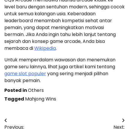
level baru dengan sentuhan modern, sehingga cocok
untuk semua kalangan usia. Keberadaan
leaderboard menambah kompetisi sehat antar
pemain, yang dapat meningkatkan motivasi
bermain. Jika Anda ingin tahu lebih lanjut tentang
sejarah dan konsep game arcade, Anda bisa
membaca di
Wikipedia
.
Untuk memperdalam wawasan dan menemukan
game seru lainnya, lihat juga artikel kami tentang
game slot populer
yang sering menjadi pilihan
banyak pemain.
Posted in
Others
Tagged
Mahjong Wins
Post
Previous:
Next: