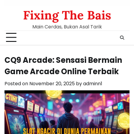
Fixing The Bais
Main Cerdas, Bukan Asal Tarik
CQ9 Arcade: Sensasi Bermain
Game Arcade Online Terbaik
Posted on
November 20, 2025
by
adminn1