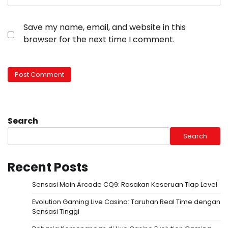
Save my name, email, and website in this
browser for the next time I comment.
Search
Search
Recent Posts
Sensasi Main Arcade CQ9: Rasakan Keseruan Tiap Level
Evolution Gaming Live Casino: Taruhan Real Time dengan
Sensasi Tinggi