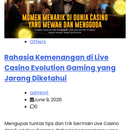
Others
Rahasia Kemenangan di Live
Casino Evolution Gaming yang
Jarang Diketahui
adminn1
June 9, 2026
0
Mengupas tuntas tips dan trik bermain Live Casino