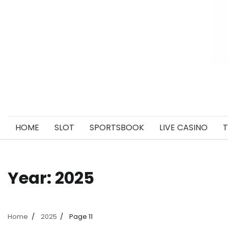
HOME
SLOT
SPORTSBOOK
LIVE CASINO
Year:
2025
Home
2025
Page 11