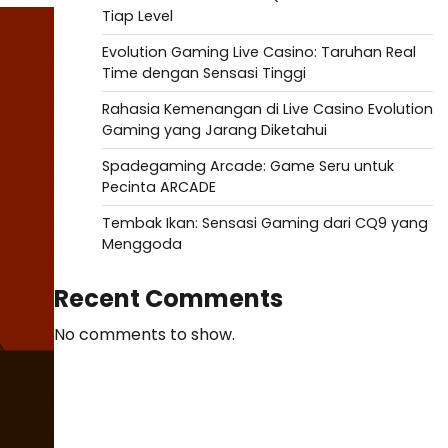
Tiap Level
Evolution Gaming Live Casino: Taruhan Real
Time dengan Sensasi Tinggi
Rahasia Kemenangan di Live Casino Evolution
Gaming yang Jarang Diketahui
Spadegaming Arcade: Game Seru untuk
Pecinta ARCADE
Tembak Ikan: Sensasi Gaming dari CQ9 yang
Menggoda
Recent Comments
No comments to show.