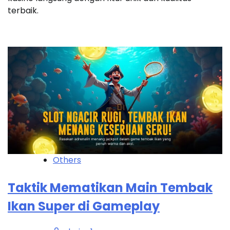
terbaik.
Others
Taktik Mematikan Main Tembak
Ikan Super di Gameplay