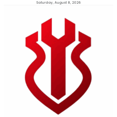
Skip
Saturday, August 8, 2026
to
content