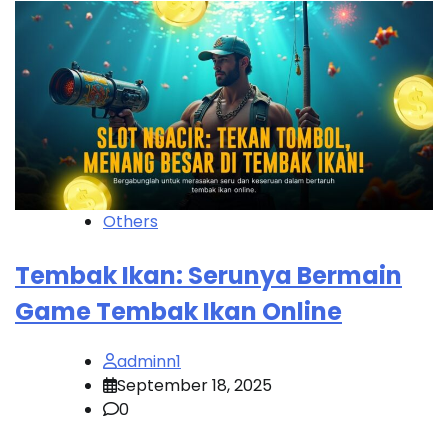
Others
Tembak Ikan: Serunya Bermain
Game Tembak Ikan Online
adminn1
September 18, 2025
0