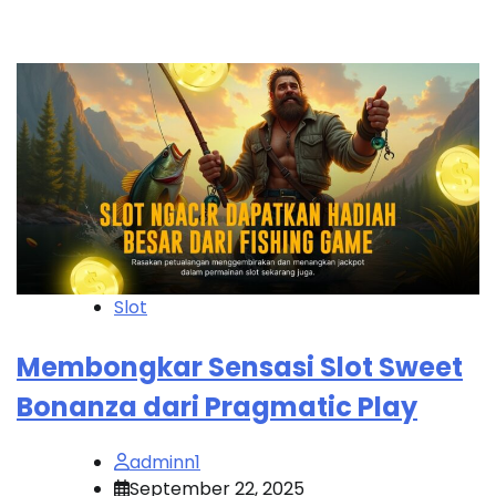
Slot
Membongkar Sensasi Slot Sweet
Bonanza dari Pragmatic Play
adminn1
September 22, 2025