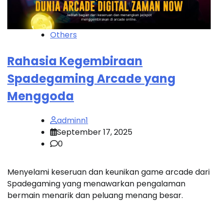
Others
Rahasia Kegembiraan
Spadegaming Arcade yang
Menggoda
adminn1
September 17, 2025
0
Menyelami keseruan dan keunikan game arcade dari
Spadegaming yang menawarkan pengalaman
bermain menarik dan peluang menang besar.