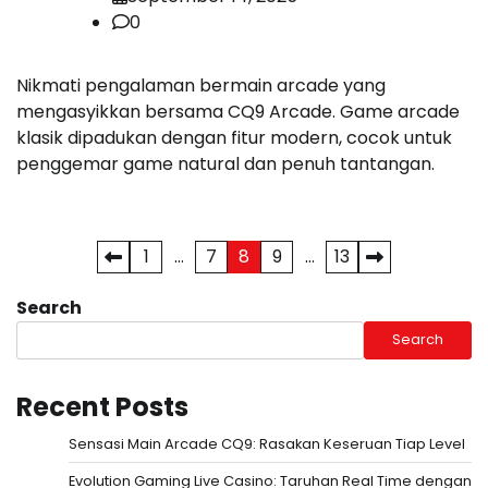
0
Nikmati pengalaman bermain arcade yang
mengasyikkan bersama CQ9 Arcade. Game arcade
klasik dipadukan dengan fitur modern, cocok untuk
penggemar game natural dan penuh tantangan.
Posts
1
…
7
8
9
…
13
pagination
Search
Search
Recent Posts
Sensasi Main Arcade CQ9: Rasakan Keseruan Tiap Level
Evolution Gaming Live Casino: Taruhan Real Time dengan