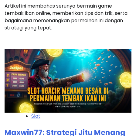
Artikel ini membahas serunya bermain game
tembak ikan online, memberikan tips dan trik, serta
bagaimana memenangkan permainan ini dengan
strategi yang tepat.
Slot
Maxwin77: Strategi Jitu Menang