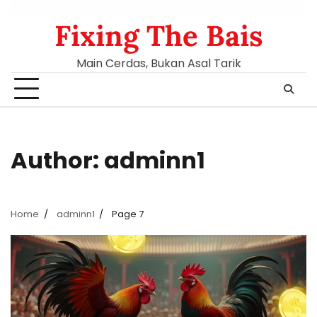
Fixing The Bais
Main Cerdas, Bukan Asal Tarik
Author:
adminn1
Home
adminn1
Page 7