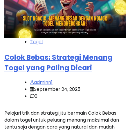
Togel
Colok Bebas: Strategi Menang
Togel yang Paling Dicari
adminn1
September 24, 2025
0
Pelajari trik dan strategi jitu bermain Colok Bebas
dalam togel untuk peluang menang maksimal dan
tentu saja dengan cara yang natural dan mudah