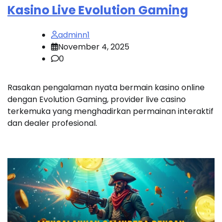
Kasino Live Evolution Gaming
adminn1
November 4, 2025
0
Rasakan pengalaman nyata bermain kasino online
dengan Evolution Gaming, provider live casino
terkemuka yang menghadirkan permainan interaktif
dan dealer profesional.