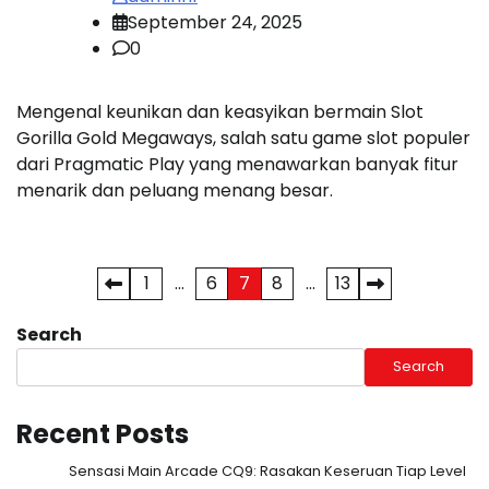
September 24, 2025
0
Mengenal keunikan dan keasyikan bermain Slot
Gorilla Gold Megaways, salah satu game slot populer
dari Pragmatic Play yang menawarkan banyak fitur
menarik dan peluang menang besar.
Posts
1
…
6
7
8
…
13
pagination
Search
Search
Recent Posts
Sensasi Main Arcade CQ9: Rasakan Keseruan Tiap Level