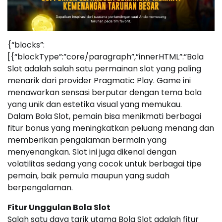
{“blocks”:
[{“blockType”:”core/paragraph”,”innerHTML”:”Bola
Slot adalah salah satu permainan slot yang paling
menarik dari provider Pragmatic Play. Game ini
menawarkan sensasi berputar dengan tema bola
yang unik dan estetika visual yang memukau.
Dalam Bola Slot, pemain bisa menikmati berbagai
fitur bonus yang meningkatkan peluang menang dan
memberikan pengalaman bermain yang
menyenangkan. Slot ini juga dikenal dengan
volatilitas sedang yang cocok untuk berbagai tipe
pemain, baik pemula maupun yang sudah
berpengalaman.
Fitur Unggulan Bola Slot
Salah satu daya tarik utama Bola Slot adalah fitur