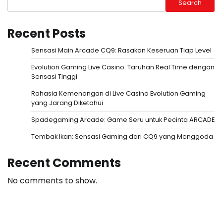
Search
Recent Posts
Sensasi Main Arcade CQ9: Rasakan Keseruan Tiap Level
Evolution Gaming Live Casino: Taruhan Real Time dengan
Sensasi Tinggi
Rahasia Kemenangan di Live Casino Evolution Gaming
yang Jarang Diketahui
Spadegaming Arcade: Game Seru untuk Pecinta ARCADE
Tembak Ikan: Sensasi Gaming dari CQ9 yang Menggoda
Recent Comments
No comments to show.