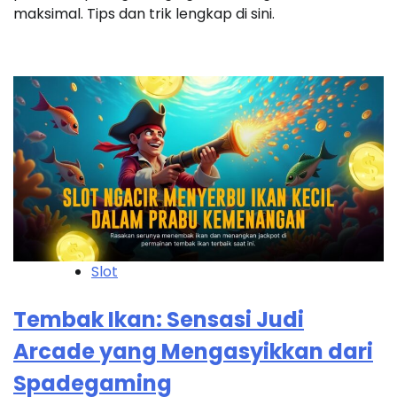
maksimal. Tips dan trik lengkap di sini.
Slot
Tembak Ikan: Sensasi Judi
Arcade yang Mengasyikkan dari
Spadegaming