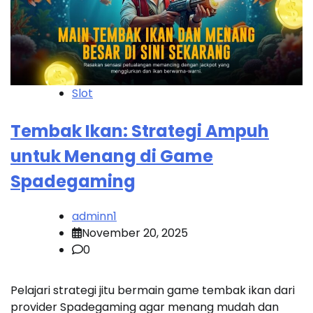
Slot
Tembak Ikan: Strategi Ampuh
untuk Menang di Game
Spadegaming
adminn1
November 20, 2025
0
Pelajari strategi jitu bermain game tembak ikan dari
provider Spadegaming agar menang mudah dan