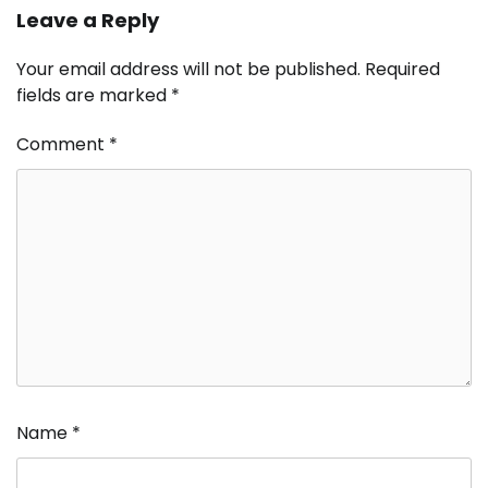
Leave a Reply
Your email address will not be published.
Required
fields are marked
*
Comment
*
Name
*