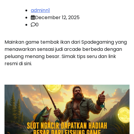
adminn1
December 12, 2025
0
Mainkan game tembak ikan dari Spadegaming yang
menawarkan sensasi judi arcade berbeda dengan
peluang menang besar. Simak tips seru dan link
resmi di sini.