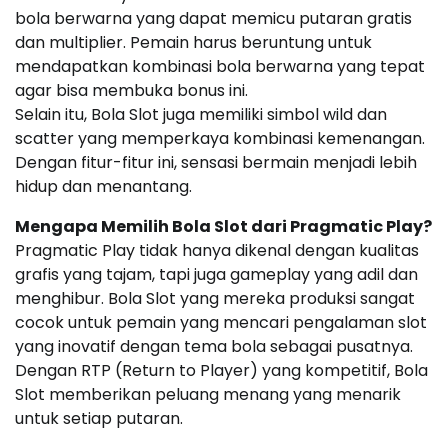
bola berwarna yang dapat memicu putaran gratis
dan multiplier. Pemain harus beruntung untuk
mendapatkan kombinasi bola berwarna yang tepat
agar bisa membuka bonus ini.
Selain itu, Bola Slot juga memiliki simbol wild dan
scatter yang memperkaya kombinasi kemenangan.
Dengan fitur-fitur ini, sensasi bermain menjadi lebih
hidup dan menantang.
Mengapa Memilih Bola Slot dari Pragmatic Play?
Pragmatic Play tidak hanya dikenal dengan kualitas
grafis yang tajam, tapi juga gameplay yang adil dan
menghibur. Bola Slot yang mereka produksi sangat
cocok untuk pemain yang mencari pengalaman slot
yang inovatif dengan tema bola sebagai pusatnya.
Dengan RTP (Return to Player) yang kompetitif, Bola
Slot memberikan peluang menang yang menarik
untuk setiap putaran.