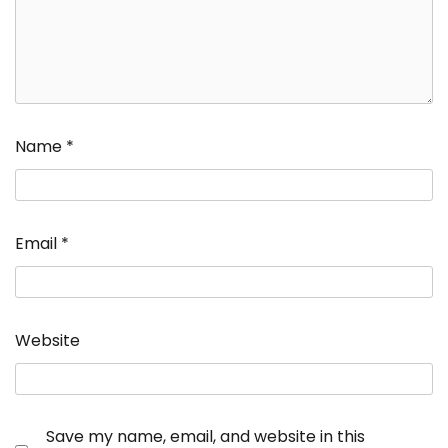
Name
*
Email
*
Website
Save my name, email, and website in this