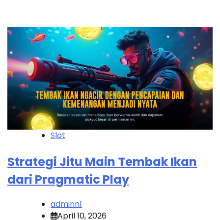
Slot
Strategi Jitu Main Tembak Ikan
dari Pragmatic Play
adminn1
April 10, 2026