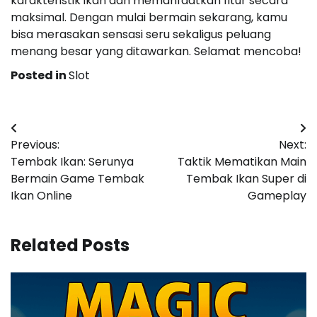
karakteristik ikan dan memanfaatkan fitur secara
maksimal. Dengan mulai bermain sekarang, kamu
bisa merasakan sensasi seru sekaligus peluang
menang besar yang ditawarkan. Selamat mencoba!
Posted in
Slot
Post
Previous:
Next:
navigation
Tembak Ikan: Serunya
Taktik Mematikan Main
Bermain Game Tembak
Tembak Ikan Super di
Ikan Online
Gameplay
Related Posts