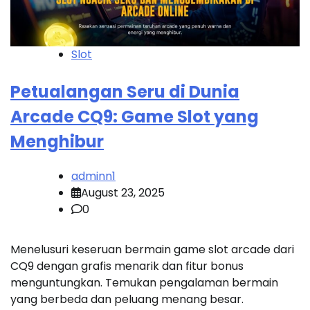
Slot
Petualangan Seru di Dunia
Arcade CQ9: Game Slot yang
Menghibur
adminn1
August 23, 2025
0
Menelusuri keseruan bermain game slot arcade dari
CQ9 dengan grafis menarik dan fitur bonus
menguntungkan. Temukan pengalaman bermain
yang berbeda dan peluang menang besar.