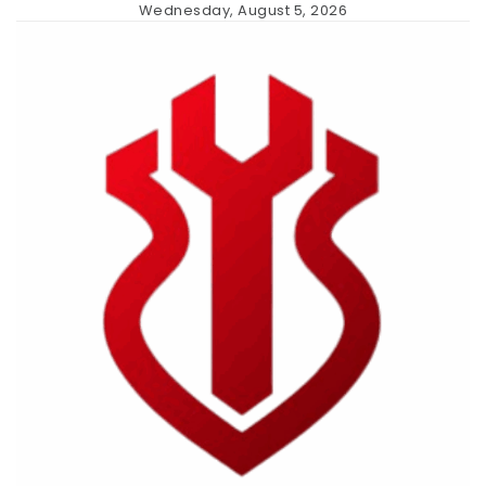
Skip
Wednesday, August 5, 2026
to
content