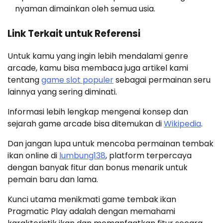
nyaman dimainkan oleh semua usia.
Link Terkait untuk Referensi
Untuk kamu yang ingin lebih mendalami genre
arcade, kamu bisa membaca juga artikel kami
tentang
game slot populer
sebagai permainan seru
lainnya yang sering diminati.
Informasi lebih lengkap mengenai konsep dan
sejarah game arcade bisa ditemukan di
Wikipedia
.
Dan jangan lupa untuk mencoba permainan tembak
ikan online di
lumbung138
, platform terpercaya
dengan banyak fitur dan bonus menarik untuk
pemain baru dan lama.
Kunci utama menikmati game tembak ikan
Pragmatic Play adalah dengan memahami