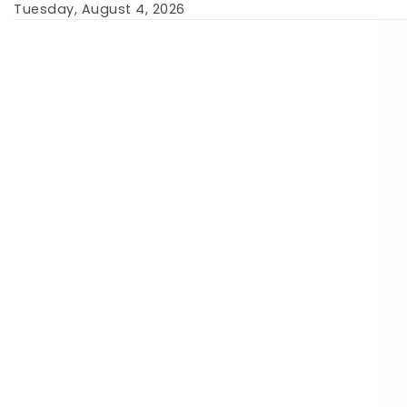
Skip
Tuesday, August 4, 2026
to
content