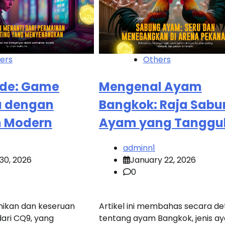
ers
Others
de: Game
Mengenal Ayam
a dengan
Bangkok: Raja Sabu
n Modern
Ayam yang Tanggu
adminn1
30, 2026
January 22, 2026
0
ikan dan keseruan
Artikel ini membahas secara det
ari CQ9, yang
tentang ayam Bangkok, jenis a