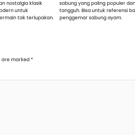
 nostalgia klasik
sabung yang paling populer da
modern untuk
tangguh. Bisa untuk referensi ba
rmain tak terlupakan.
penggemar sabung ayam.
ds are marked
*