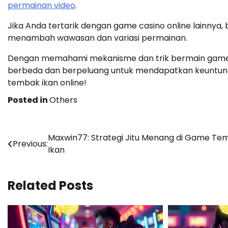
permainan video
.
Jika Anda tertarik dengan game casino online lainnya,
menambah wawasan dan variasi permainan.
Dengan memahami mekanisme dan trik bermain game t
berbeda dan berpeluang untuk mendapatkan keuntun
tembak ikan online!
Posted in
Others
Post
Maxwin77: Strategi Jitu Menang di Game Te
Previous:
Ikan
navigation
Related Posts