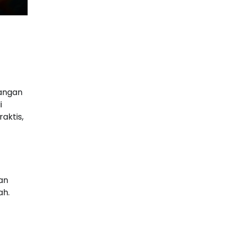
tangan
i
aktis,
an
ah.