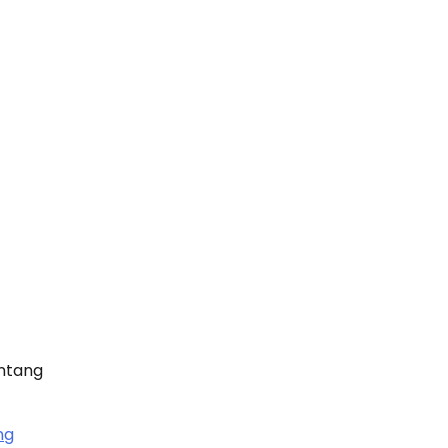
ntang
ng