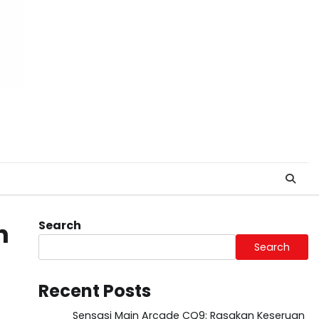
Search
n
Search
Recent Posts
Sensasi Main Arcade CQ9: Rasakan Keseruan