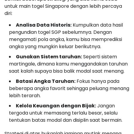
untuk main togel Singapore dengan lebih percaya
diri:
Analisa Data Historis:
Kumpulkan data hasil
pengundian togel SGP sebelumnya. Dengan
mengamati pola angka, kamu bisa memprediksi
angka yang mungkin keluar berikutnya.
Gunakan Sistem taruhan:
Seperti sistem
martingale, dimana kamu menggandakan taruhan
saat kalah supaya bisa balik modal saat menang.
Batasi Angka Taruhan:
Fokus hanya pada
beberapa angka favorit sehingga peluang menang
lebih terarah.
Kelola Keuangan dengan Bijak:
Jangan
tergoda untuk memasang terlalu besar, selalu
tentukan batas modal dan disiplin saat bermain.
Strategi di atas bukanlah jaminan mutlak menang,