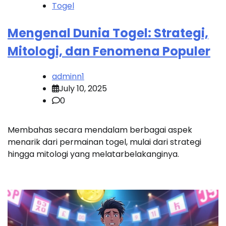
Togel
Mengenal Dunia Togel: Strategi,
Mitologi, dan Fenomena Populer
adminn1
July 10, 2025
0
Membahas secara mendalam berbagai aspek
menarik dari permainan togel, mulai dari strategi
hingga mitologi yang melatarbelakanginya.