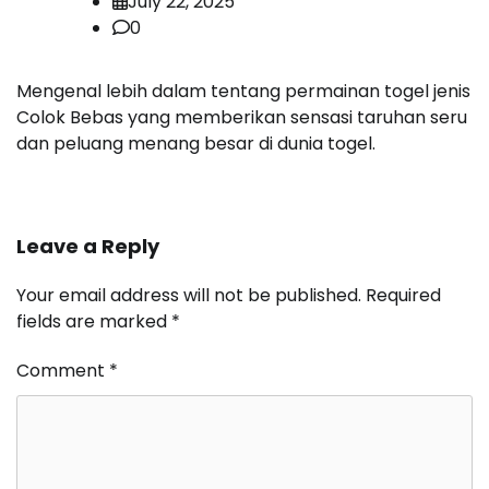
July 22, 2025
0
Mengenal lebih dalam tentang permainan togel jenis
Colok Bebas yang memberikan sensasi taruhan seru
dan peluang menang besar di dunia togel.
Leave a Reply
Your email address will not be published.
Required
fields are marked
*
Comment
*