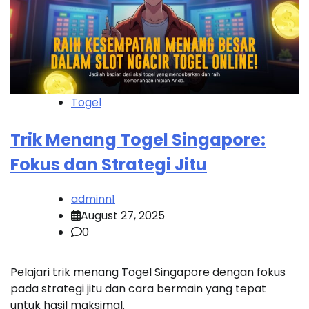
Togel
Trik Menang Togel Singapore:
Fokus dan Strategi Jitu
adminn1
August 27, 2025
0
Pelajari trik menang Togel Singapore dengan fokus
pada strategi jitu dan cara bermain yang tepat
untuk hasil maksimal.