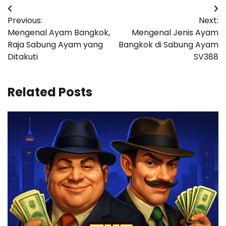
Post
Previous:
Next:
navigation
Mengenal Ayam Bangkok,
Mengenal Jenis Ayam
Raja Sabung Ayam yang
Bangkok di Sabung Ayam
Ditakuti
SV388
Related Posts