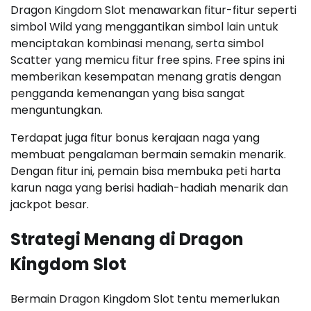
Dragon Kingdom Slot menawarkan fitur-fitur seperti
simbol Wild yang menggantikan simbol lain untuk
menciptakan kombinasi menang, serta simbol
Scatter yang memicu fitur free spins. Free spins ini
memberikan kesempatan menang gratis dengan
pengganda kemenangan yang bisa sangat
menguntungkan.
Terdapat juga fitur bonus kerajaan naga yang
membuat pengalaman bermain semakin menarik.
Dengan fitur ini, pemain bisa membuka peti harta
karun naga yang berisi hadiah-hadiah menarik dan
jackpot besar.
Strategi Menang di Dragon
Kingdom Slot
Bermain Dragon Kingdom Slot tentu memerlukan