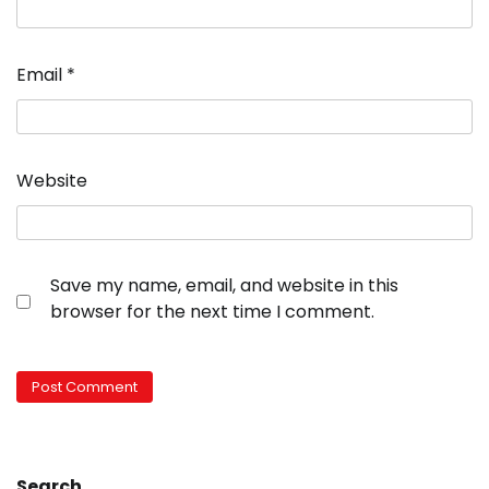
Email
*
Website
Save my name, email, and website in this
browser for the next time I comment.
Search