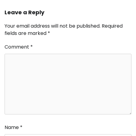
Leave a Reply
Your email address will not be published.
Required
fields are marked
*
Comment
*
Name
*