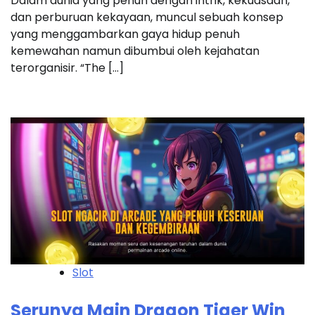
Dalam dunia yang penuh dengan intrik, kekuasaan,
dan perburuan kekayaan, muncul sebuah konsep
yang menggambarkan gaya hidup penuh
kemewahan namun dibumbui oleh kejahatan
terorganisir. “The […]
Slot
Serunya Main Dragon Tiger Win