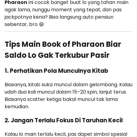
Pharaon
ini cocok banget buat lo yang tahan main
agak lama, nunggu moment yang tepat, dan pas
jackpotnya kena? Bisa langsung auto pensiun
sebentar, bro 😆
Tips Main Book of Pharaon Biar
Saldo Lo Gak Terkubur Pasir
1. Perhatikan Pola Munculnya Kitab
Biasanya, kitab suka muncul dalam gelombang. Kalau
udah dua kali muncul dalam 15–20 spin, lanjut terus.
Biasanya scatter ketiga bakal muncul tak lama
kemudian.
2. Jangan Terlalu Fokus Di Taruhan Kecil
Kalau lo main terlalu kecil, pas dapet simbol spesial