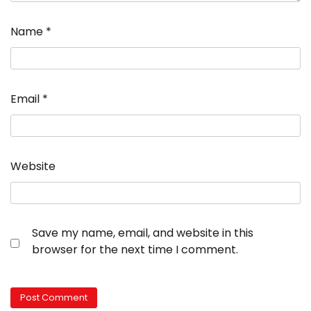
Name
*
Email
*
Website
Save my name, email, and website in this
browser for the next time I comment.