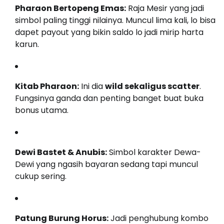
Pharaon Bertopeng Emas:
Raja Mesir yang jadi
simbol paling tinggi nilainya. Muncul lima kali, lo bisa
dapet payout yang bikin saldo lo jadi mirip harta
karun.
Kitab Pharaon:
Ini dia
wild sekaligus scatter
.
Fungsinya ganda dan penting banget buat buka
bonus utama.
Dewi Bastet & Anubis:
Simbol karakter Dewa-
Dewi yang ngasih bayaran sedang tapi muncul
cukup sering.
Patung Burung Horus:
Jadi penghubung kombo