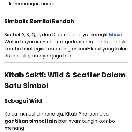
kemenangan tinggi.
Simbolis Bernilai Rendah
Simbol A, K, Q, J, dan 10 dengan gaya hieroglif
Mesir
.
Walau bayarannya nggak gede, sering bantu bentuk
kombo buat ngisi kemenangan kecil-kecil yang kalau
dikumpulin, lumayan juga bro.
Kitab Sakti: Wild & Scatter Dalam
Satu Simbol
Sebagai Wild
Kalau muncul di mana aja, Kitab Pharaon bisa
gantikan simbol lain
biar nyambungin kombo
menang.