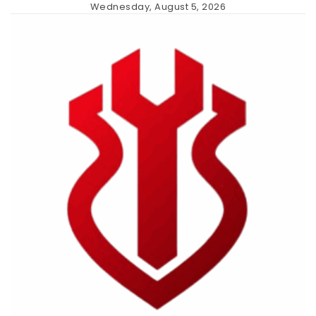
Skip
Wednesday, August 5, 2026
to
content