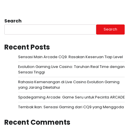
Search
Search
Recent Posts
Sensasi Main Arcade CQ9: Rasakan Keseruan Tiap Level
Evolution Gaming Live Casino: Taruhan Real Time dengan
Sensasi Tinggi
Rahasia Kemenangan di Live Casino Evolution Gaming
yang Jarang Diketahui
Spadegaming Arcade: Game Seru untuk Pecinta ARCADE
Tembak Ikan: Sensasi Gaming dari CQ9 yang Menggoda
Recent Comments