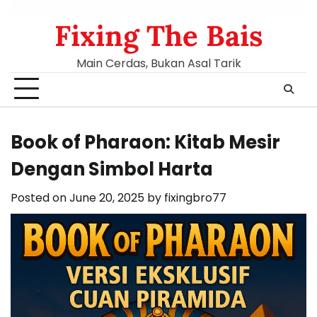
Fixing The Bais
Main Cerdas, Bukan Asal Tarik
Book of Pharaon: Kitab Mesir
Dengan Simbol Harta
Posted on
June 20, 2025
by
fixingbro77