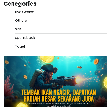
Categories
Live Casino
Others
Slot
Sportsbook
Togel