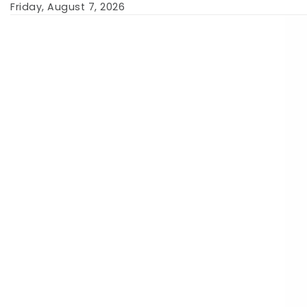
Skip
Friday, August 7, 2026
to
content