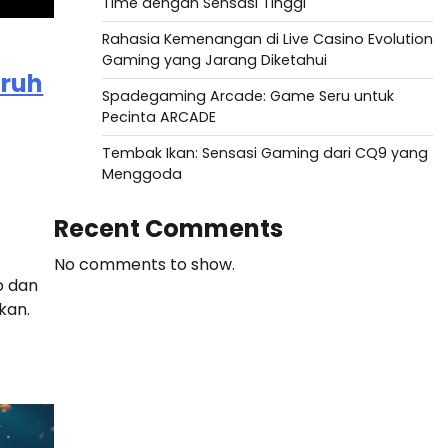
Time dengan Sensasi Tinggi
Rahasia Kemenangan di Live Casino Evolution
Gaming yang Jarang Diketahui
aruh
Spadegaming Arcade: Game Seru untuk
Pecinta ARCADE
Tembak Ikan: Sensasi Gaming dari CQ9 yang
Menggoda
Recent Comments
No comments to show.
o dan
kan.