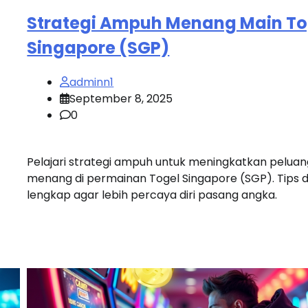
Strategi Ampuh Menang Main To
Singapore (SGP)
adminn1
September 8, 2025
0
Pelajari strategi ampuh untuk meningkatkan pelua
menang di permainan Togel Singapore (SGP). Tips d
lengkap agar lebih percaya diri pasang angka.