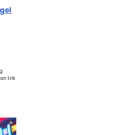
gel
ng
an trik