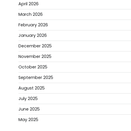
April 2026
March 2026
February 2026
January 2026
December 2025
November 2025
October 2025
September 2025
August 2025
July 2025
June 2025
May 2025