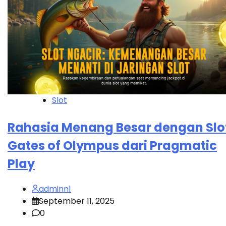
Slot
Rahasia Menang Besar dengan Slo
Gates of Olympus dari Pragmatic
Play
adminn1
September 11, 2025
0