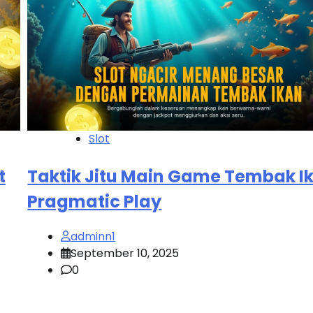
Slot
t
Taktik Jitu Main Game Tembak I
Pragmatic Play
adminn1
September 10, 2025
0