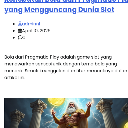
yang Mengguncang Dunia Slot
adminn1
April 10, 2026
0
Bola dari Pragmatic Play adalah game slot yang
menawarkan sensasi unik dengan tema bola yang
menarik. Simak keunggulan dan fitur menariknya dala
artikel ini.