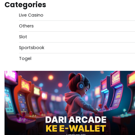
Categories
Live Casino
Others
Slot
Sportsbook
Togel