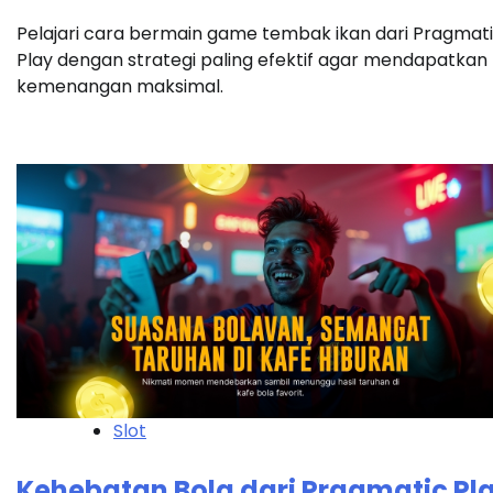
Pelajari cara bermain game tembak ikan dari Pragmat
Play dengan strategi paling efektif agar mendapatkan
kemenangan maksimal.
Slot
Kehebatan Bola dari Pragmatic Pl