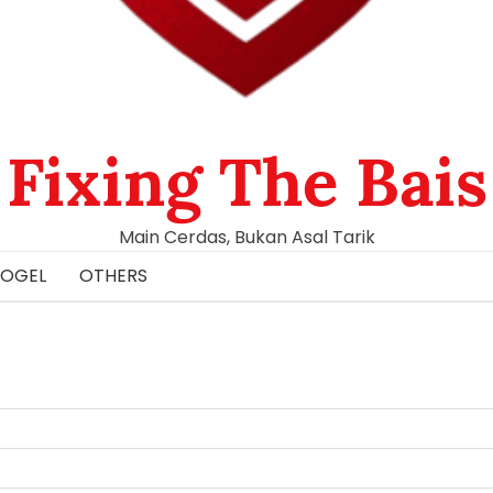
Fixing The Bais
Main Cerdas, Bukan Asal Tarik
TOGEL
OTHERS