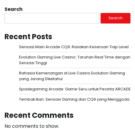
Search
Search
Recent Posts
Sensasi Main Arcade CQ9: Rasakan Keseruan Tiap Level
Evolution Gaming Live Casino: Taruhan Real Time dengan
Sensasi Tinggi
Rahasia Kemenangan di Live Casino Evolution Gaming
yang Jarang Diketahui
Spadegaming Arcade: Game Seru untuk Pecinta ARCADE
Tembak Ikan: Sensasi Gaming dari CQ9 yang Menggoda
Recent Comments
No comments to show.