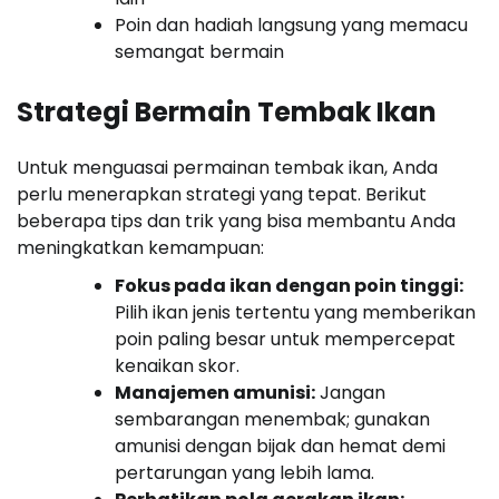
Poin dan hadiah langsung yang memacu
semangat bermain
Strategi Bermain Tembak Ikan
Untuk menguasai permainan tembak ikan, Anda
perlu menerapkan strategi yang tepat. Berikut
beberapa tips dan trik yang bisa membantu Anda
meningkatkan kemampuan:
Fokus pada ikan dengan poin tinggi:
Pilih ikan jenis tertentu yang memberikan
poin paling besar untuk mempercepat
kenaikan skor.
Manajemen amunisi:
Jangan
sembarangan menembak; gunakan
amunisi dengan bijak dan hemat demi
pertarungan yang lebih lama.