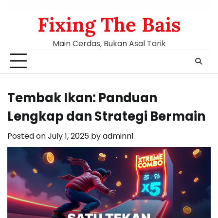
Fixing The Bais
Main Cerdas, Bukan Asal Tarik
Tembak Ikan: Panduan
Lengkap dan Strategi Bermain
Posted on
July 1, 2025
by
adminn1