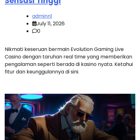
Sensasi Tinggi
adminn1
July 11, 2026
0
Nikmati keseruan bermain Evolution Gaming Live
Casino dengan taruhan real time yang memberikan
pengalaman seperti berada di kasino nyata. Ketahui
fitur dan keunggulannya di sini.