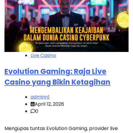
Live Casino
Evolution Gaming: Raja Live
Casino yang Bikin Ketagihan
adminn1
April 12, 2026
0
Mengupas tuntas Evolution Gaming, provider live